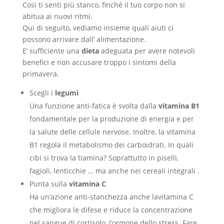
Così ti senti più stanco, finché il tuo corpo non si
abitua ai nuovi ritmi.
Qui di seguito, vediamo insieme quali aiuti ci
possono arrivare dall’ alimentazione.
E’ sufficiente una
dieta
adeguata per avere notevoli
benefici e non accusare troppo i sintomi della
primavera.
Scegli i
legumi
Una funzione anti-fatica è svolta dalla
vitamina B1
fondamentale per la produzione di energia e per
la salute delle cellule nervose. Inoltre, la vitamina
B1 regola il metabolismo dei carboidrati. In quali
cibi si trova la tiamina? Soprattutto in piselli,
fagioli, lenticchie … ma anche nei cereali integrali .
Punta sulla
vitamina C
Ha un’azione anti-stanchezza anche lavitamina C
che migliora le difese e riduce la concentrazione
nel sangue di cortisolo, l’ormone dello stress. Fare