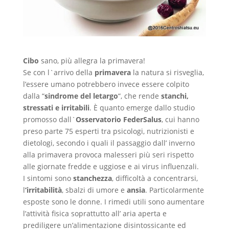
Cibo
sano, più allegra la primavera!
Se con l`arrivo della
primavera
la natura si risveglia,
l’essere umano potrebbero invece essere colpito
dalla “
sindrome del letargo
“, che rende
stanchi,
stressati e irritabili
. È quanto emerge dallo studio
promosso dall`
Osservatorio FederSalus
, cui hanno
preso parte 75 esperti tra psicologi, nutrizionisti e
dietologi, secondo i quali il passaggio dall’ inverno
alla primavera provoca malesseri più seri rispetto
alle giornate fredde e uggiose e ai virus influenzali.
I sintomi sono
stanchezza
, difficoltà a concentrarsi,
l
‘irritabilità
, sbalzi di umore e
ansia
. Particolarmente
esposte sono le donne. I rimedi utili sono aumentare
l’attività fisica soprattutto all’ aria aperta e
prediligere un’alimentazione disintossicante ed