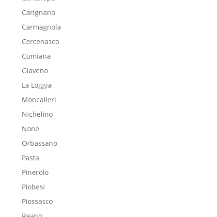
Carignano
Carmagnola
Cercenasco
Cumiana
Giaveno
La Loggia
Moncalieri
Nichelino
None
Orbassano
Pasta
Pinerolo
Piobesi
Piossasco
Reano