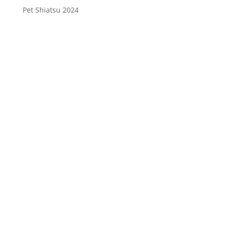
Pet Shiatsu 2024
Consenso
*
Ho letto l’Informativa Privacy (vedi
fondo della pagina) e acconsento al
trattamento dei miei dati personali