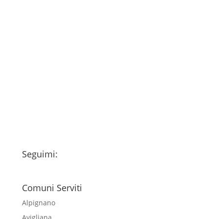
Consenso
*
Ho letto l’Informativa Privacy (vedi
fondo della pagina) e acconsento al
trattamento dei miei dati personali
esclusivamente per l'invio della
newsletter
Seguimi:
Comuni Serviti
Alpignano
Avigliana