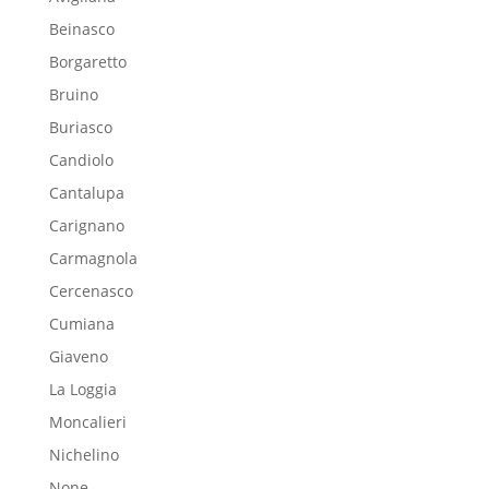
Beinasco
Borgaretto
Bruino
Buriasco
Candiolo
Cantalupa
Carignano
Carmagnola
Cercenasco
Cumiana
Giaveno
La Loggia
Moncalieri
Nichelino
None