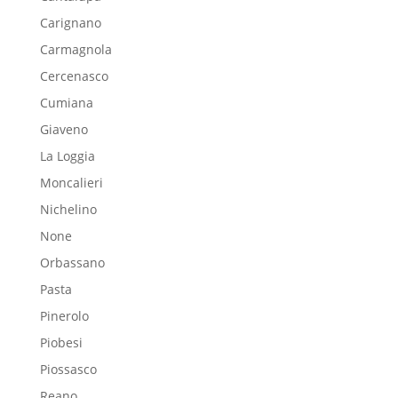
Carignano
Carmagnola
Cercenasco
Cumiana
Giaveno
La Loggia
Moncalieri
Nichelino
None
Orbassano
Pasta
Pinerolo
Piobesi
Piossasco
Reano