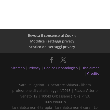
Revoca il consenso ai Cookie
Modifica i settaggi privacy
Storico dei settaggi privacy
Sitemap
|
Privacy
|
Codice Deontologico
|
Disclaimer
|
Credits
Sara Pellegrino | Operatore Shiatsu - libera
professione di cui alla legge 4/2013 | Piazza Vittorio
Veneto, 12 | 10043 Orbassano (TO) | P.IVA
10093980018
Lo shiatsu non è terapia - Lo shiatsu non è cura - Lo