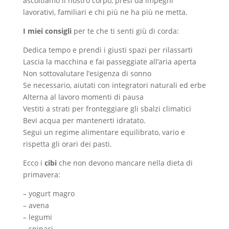
ascoltiamo il nostro corpo, presi da impegni
lavorativi, familiari e chi più ne ha più ne metta.
I miei consigli
per te che ti senti giù di corda:
Dedica tempo e prendi i giusti spazi per rilassarti
Lascia la macchina e fai passeggiate all’aria aperta
Non sottovalutare l’esigenza di sonno
Se necessario, aiutati con integratori naturali ed erbe
Alterna al lavoro momenti di pausa
Vestiti a strati per fronteggiare gli sbalzi climatici
Bevi acqua per mantenerti idratato.
Segui un regime alimentare equilibrato, vario e
rispetta gli orari dei pasti.
Ecco i
cibi
che non devono mancare nella dieta di
primavera:
– yogurt magro
– avena
– legumi
– spinaci