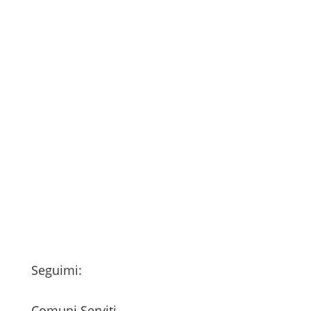
Consenso
*
Ho letto l’Informativa Privacy (vedi
fondo della pagina) e acconsento al
trattamento dei miei dati personali
esclusivamente per l'invio della
newsletter
Seguimi:
Comuni Serviti