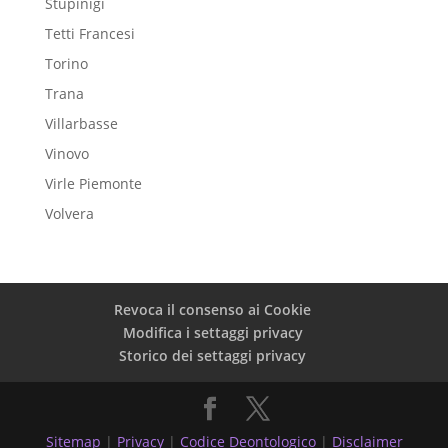
Stupinigi
Tetti Francesi
Torino
Trana
Villarbasse
Vinovo
Virle Piemonte
Volvera
Revoca il consenso ai Cookie
Modifica i settaggi privacy
Storico dei settaggi privacy
Sitemap
|
Privacy
|
Codice Deontologico
|
Disclaimer