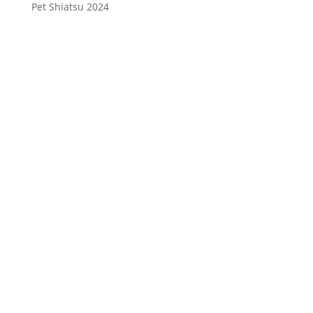
Pet Shiatsu 2024
Consenso
*
Ho letto l’Informativa Privacy (vedi
fondo della pagina) e acconsento al
trattamento dei miei dati personali