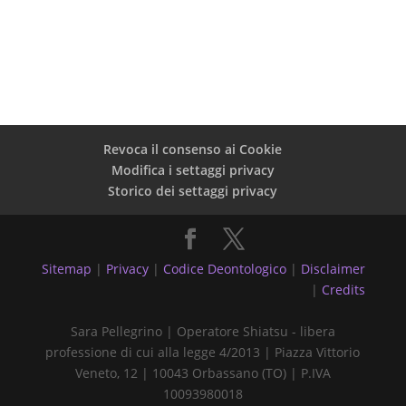
Revoca il consenso ai Cookie
Modifica i settaggi privacy
Storico dei settaggi privacy
Sitemap
|
Privacy
|
Codice Deontologico
|
Disclaimer
|
Credits
Sara Pellegrino | Operatore Shiatsu - libera
professione di cui alla legge 4/2013 | Piazza Vittorio
Veneto, 12 | 10043 Orbassano (TO) | P.IVA
10093980018