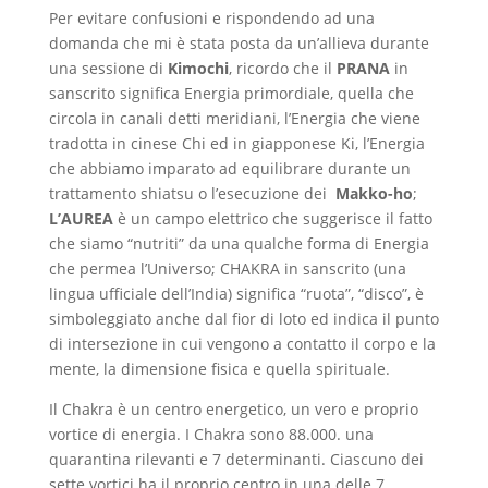
Per evitare confusioni e rispondendo ad una
domanda che mi è stata posta da un’allieva durante
una sessione di
Kimochi
, ricordo che il
PRANA
in
sanscrito significa Energia primordiale, quella che
circola in canali detti meridiani, l’Energia che viene
tradotta in cinese Chi ed in giapponese Ki, l’Energia
che abbiamo imparato ad equilibrare durante un
trattamento shiatsu o l’esecuzione dei
Makko-ho
;
L’AUREA
è un campo elettrico che suggerisce il fatto
che siamo “nutriti” da una qualche forma di Energia
che permea l’Universo; CHAKRA in sanscrito (una
lingua ufficiale dell’India) significa “ruota”, “disco”, è
simboleggiato anche dal fior di loto ed indica il punto
di intersezione in cui vengono a contatto il corpo e la
mente, la dimensione fisica e quella spirituale.
Il Chakra è un centro energetico, un vero e proprio
vortice di energia. I Chakra sono 88.000. una
quarantina rilevanti e 7 determinanti. Ciascuno dei
sette vortici ha il proprio centro in una delle 7