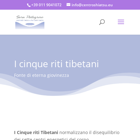
+39 011 9041072
info@centroshiatsu.eu
I cinque riti tibetani
Fonte di eterna giovinezza
I Cinque riti Tibetani
normalizzano il disequilibrio
dei sette centri energetici del corpo.