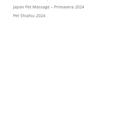
Japan Pet Massage – Primavera 2024
Pet Shiatsu 2024
Consenso
*
Ho letto l’Informativa Privacy (vedi
fondo della pagina) e acconsento al