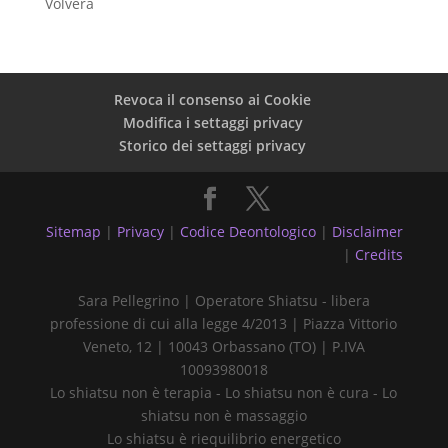
Volvera
Revoca il consenso ai Cookie
Modifica i settaggi privacy
Storico dei settaggi privacy
Sitemap
|
Privacy
|
Codice Deontologico
|
Disclaimer
|
Credits
Sara Pellegrino | Operatore Shiatsu - libera
professione di cui alla legge 4/2013 | Piazza Vittorio
Veneto, 12 | 10043 Orbassano (TO) | P.IVA
10093980018
Lo shiatsu non è terapia - Lo shiatsu non è cura - Lo
shiatsu non è massaggio
Lo shiatsu è riequilibrio energetico