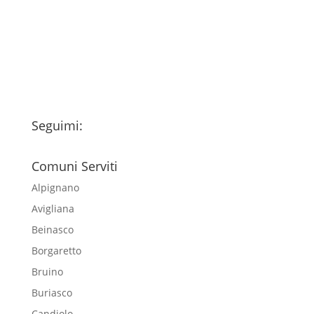
trattamento dei miei dati personali
esclusivamente per l'invio della
newsletter
Seguimi:
Comuni Serviti
Alpignano
Avigliana
Beinasco
Borgaretto
Bruino
Buriasco
Candiolo