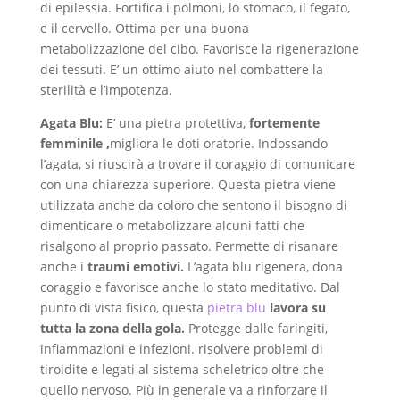
di epilessia. Fortifica i polmoni, lo stomaco, il fegato,
e il cervello. Ottima per una buona
metabolizzazione del cibo. Favorisce la rigenerazione
dei tessuti. E’ un ottimo aiuto nel combattere la
sterilità e l’impotenza.
Agata Blu:
E’ una pietra protettiva,
fortemente
femminile
,
migliora le doti oratorie. Indossando
l’agata, si riuscirà a trovare il coraggio di comunicare
con una chiarezza superiore. Questa pietra viene
utilizzata anche da coloro che sentono il bisogno di
dimenticare o metabolizzare alcuni fatti che
risalgono al proprio passato. Permette di risanare
anche i
traumi emotivi
.
L’agata blu rigenera, dona
coraggio e favorisce anche lo stato meditativo. Dal
punto di vista fisico, questa
pietra blu
lavora su
tutta la zona della gola
.
Protegge dalle faringiti,
infiammazioni e infezioni. risolvere problemi di
tiroidite e legati al sistema scheletrico oltre che
quello nervoso. Più in generale va a rinforzare il