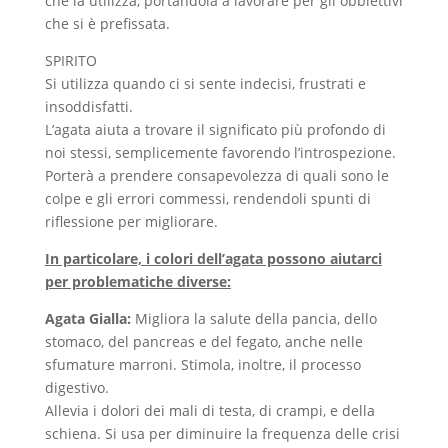
che la utilizza, portandola a lavorare per gli obbiettivi
che si è prefissata.
SPIRITO
Si utilizza quando ci si sente indecisi, frustrati e
insoddisfatti.
L’agata aiuta a trovare il significato più profondo di
noi stessi, semplicemente favorendo l’introspezione.
Porterà a prendere consapevolezza di quali sono le
colpe e gli errori commessi, rendendoli spunti di
riflessione per migliorare.
In particolare, i colori dell’agata possono aiutarci
per problematiche diverse:
Agata Gialla:
Migliora la salute della pancia, dello
stomaco, del pancreas e del fegato, anche nelle
sfumature marroni. Stimola, inoltre, il processo
digestivo.
Allevia i dolori dei mali di testa, di crampi, e della
schiena. Si usa per diminuire la frequenza delle crisi