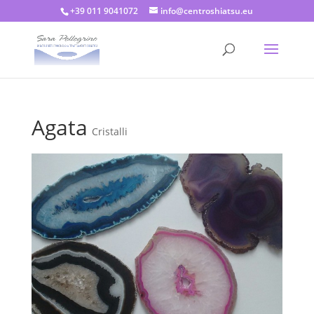
+39 011 9041072
info@centroshiatsu.eu
Agata
Cristalli