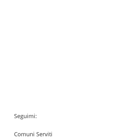
Consenso
*
Ho letto l’Informativa Privacy (vedi
fondo della pagina) e acconsento al
trattamento dei miei dati personali
esclusivamente per l'invio della
newsletter
Seguimi:
Comuni Serviti