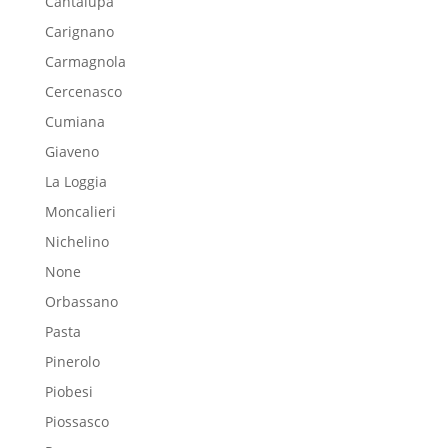
Cantalupa
Carignano
Carmagnola
Cercenasco
Cumiana
Giaveno
La Loggia
Moncalieri
Nichelino
None
Orbassano
Pasta
Pinerolo
Piobesi
Piossasco