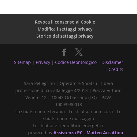
Revoca il consenso ai Cookie
Modifica i settaggi privacy
Storico dei settaggi privacy
Sitemap
|
Privacy
|
Codice Deontologico
|
Disclaimer
|
Credits
Sara Pellegrino | Operatore Shiatsu - libera
professione di cui alla legge 4/2013 | Piazza Vittorio
Veneto, 12 | 10043 Orbassano (TO) | P.IVA
10093980018
Lo shiatsu non è terapia - Lo shiatsu non è cura - Lo
shiatsu non è massaggio
Lo shiatsu è riequilibrio energetico
powered by
Assistenza PC - Matteo Accattino