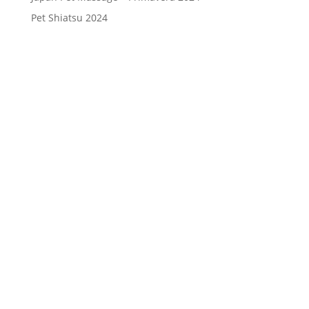
Pet Shiatsu 2024
Consenso
*
Ho letto l’Informativa Privacy (vedi
fondo della pagina) e acconsento al
trattamento dei miei dati personali