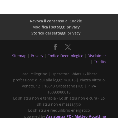
Revoca il consenso ai Cookie
Modifica i settaggi privacy
Storico dei settaggi privacy
Sitemap
|
Privacy
|
Codice Deontologico
|
Disclaimer
|
Credits
Sara Pellegrino | Operatore Shiatsu - libera
professione di cui alla legge 4/2013 | Piazza Vittorio
Veneto, 12 | 10043 Orbassano (TO) | P.IVA
10093980018
Lo shiatsu non è terapia - Lo shiatsu non è cura - Lo
shiatsu non è massaggio
Lo shiatsu è riequilibrio energetico
powered by
Assistenza PC - Matteo Accattino