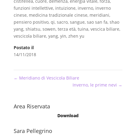
cistifellea
,
cuore
,
demenza
,
energia vitale
,
forza
,
funzioni intellettive
,
intuizione
,
inverno
,
inverno
cinese
,
medicina tradizionale cinese
,
meridiani
,
pensiero positivo
,
qi
,
sacro
,
sangue
,
sao san fa
,
shao
yang
,
shiatsu
,
sowen
,
terza età
,
tuina
,
vescica biliare
,
vescicola biliare
,
yang
,
yin
,
zhen yu
Postato il
14/11/2018
←
Meridiano di Vescicola Biliare
Inverno, le prime nevi
→
Area Riservata
Download
Sara Pellegrino