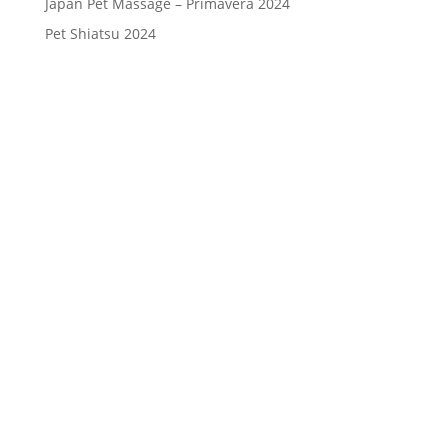
Japan Pet Massage – Primavera 2024
Pet Shiatsu 2024
Consenso
*
Ho letto l’Informativa Privacy (vedi
fondo della pagina) e acconsento al
trattamento dei miei dati personali