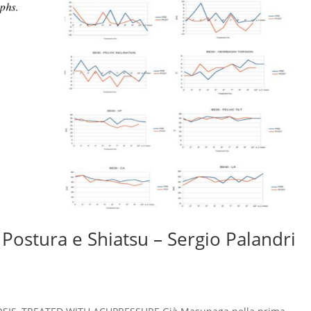
ostura e Shiatsu – Sergio Palandri