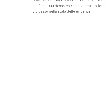
SPINOMETRIC ANALYSIS OF PATIENT BY SCOLIO
metà del ‘900 ricordava come la postura fosse l
più basso nella scala delle evidenze...