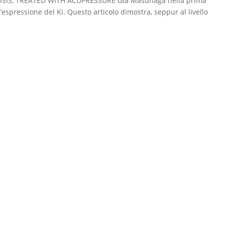
SIS, TREATED WITH ACUPRESSURE Già Masunaga nella prima
’espressione del Ki. Questo articolo dimostra, seppur al livello