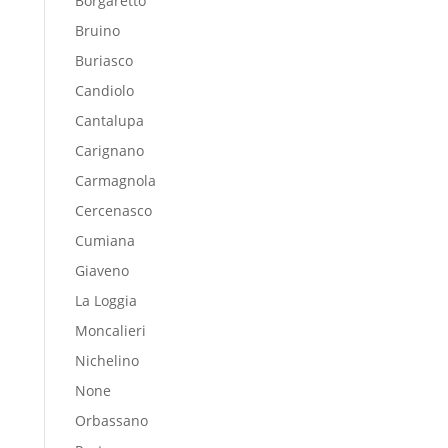
Borgaretto
Bruino
Buriasco
Candiolo
Cantalupa
Carignano
Carmagnola
Cercenasco
Cumiana
Giaveno
La Loggia
Moncalieri
Nichelino
None
Orbassano