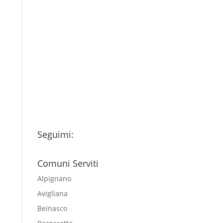
Consenso
*
Ho letto l’Informativa
Privacy (vedi fondo della
pagina) e acconsento al
trattamento dei miei dati
personali esclusivamente per
l'invio della newsletter
Seguimi:
Comuni Serviti
Alpignano
Avigliana
Beinasco