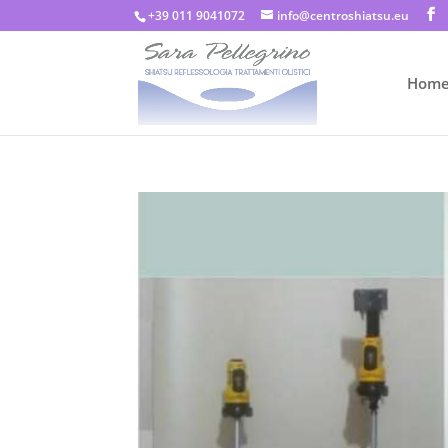
+39 011 9041072
info@centroshiatsu.eu
Hom