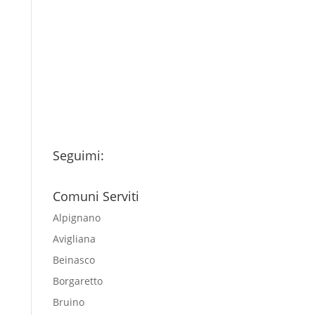
Ho letto l’Informativa
Privacy (vedi fondo della
pagina) e acconsento al
trattamento dei miei dati
personali esclusivamente per
l'invio della newsletter
Seguimi:
Comuni Serviti
Alpignano
Avigliana
Beinasco
Borgaretto
Bruino