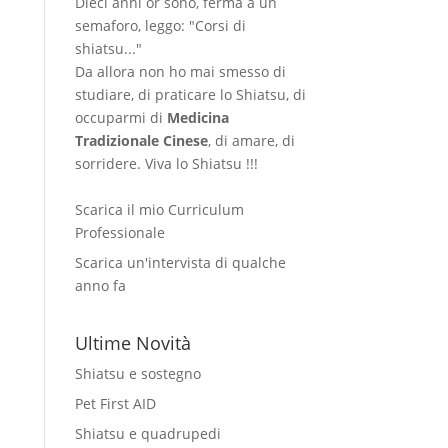
Dieci anni or sono, ferma a un
semaforo, leggo: "Corsi di
shiatsu..."
Da allora non ho mai smesso di
studiare, di praticare lo Shiatsu, di
occuparmi di
Medicina
Tradizionale Cinese
, di amare, di
sorridere. Viva lo Shiatsu !!!
Scarica il mio Curriculum
Professionale
Scarica un'intervista di qualche
anno fa
Ultime Novità
Shiatsu e sostegno
Pet First AID
Shiatsu e quadrupedi