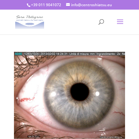
+39 011 9041072
info@centroshiatsu.eu