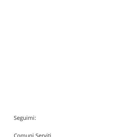
Consenso
*
Ho letto l’Informativa Privacy (vedi
fondo della pagina) e acconsento al
trattamento dei miei dati personali
esclusivamente per l'invio della
newsletter
Seguimi:
Comuni Serviti