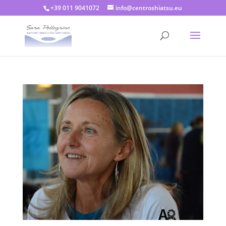
+39 011 9041072
info@centroshiatsu.eu