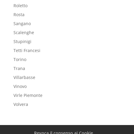
Roletto
Rosta
Sangano
Scalenghe
Stupinigi
Tetti Francesi
Torino
Trana
Villarbasse
Vinovo
Virle Piemonte
Volvera
Revoca il consenso ai Cookie