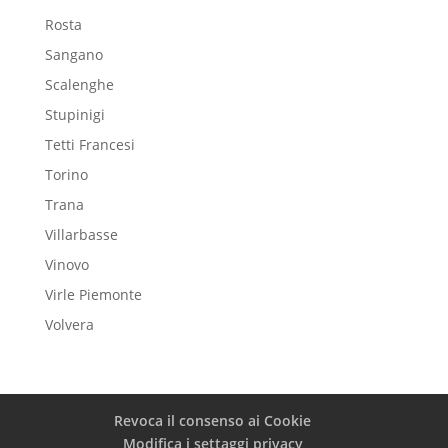
Rosta
Sangano
Scalenghe
Stupinigi
Tetti Francesi
Torino
Trana
Villarbasse
Vinovo
Virle Piemonte
Volvera
Revoca il consenso ai Cookie
Modifica i settaggi privacy