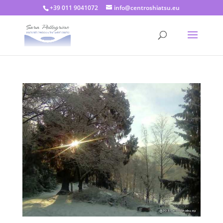
+39 011 9041072
info@centroshiatsu.eu