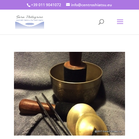
+39 011 9041072
info@centroshiatsu.eu