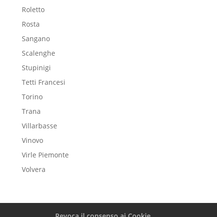
Roletto
Rosta
Sangano
Scalenghe
Stupinigi
Tetti Francesi
Torino
Trana
Villarbasse
Vinovo
Virle Piemonte
Volvera
Revoca il consenso ai Cookie