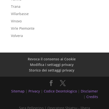
Trana
Villarbasse
Vinovo
Virle Piemonte
Volvera
Revoca il consenso ai Cookie
Modifica i settaggi privacy
Storico dei settaggi privacy
Sitemap
|
Privacy
|
Codice Deontologico
|
Disclaimer
|
Credits
Sara Pellegrino | Operatore Shiatsu - libera