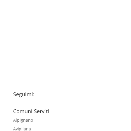
Consenso
*
Ho letto l’Informativa Privacy (vedi
fondo della pagina) e acconsento al
trattamento dei miei dati personali
esclusivamente per l'invio della
newsletter
Seguimi:
Comuni Serviti
Alpignano
Avigliana