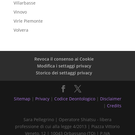
Villarbasse
Vinovo
Virle Piemonte
Volvera
Revoca il consenso ai Cookie
Modifica i settaggi privacy
Storico dei settaggi privacy
Sitemap
|
Privacy
|
Codice Deontologico
|
Disclaimer
|
Credits
Sara Pellegrino | Operatore Shiatsu - libera
professione di cui alla legge 4/2013 | Piazza Vittorio
Veneto, 12 | 10043 Orbassano (TO) | P.IVA