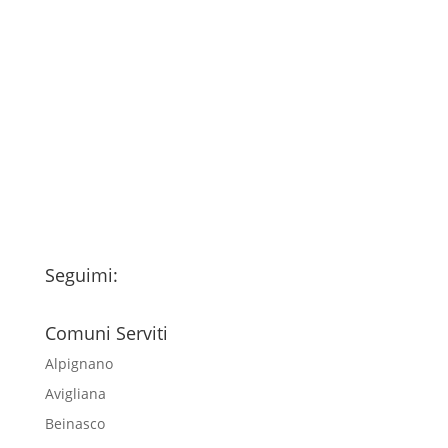
Consenso
*
Ho letto l’Informativa Privacy (vedi
fondo della pagina) e acconsento al
trattamento dei miei dati personali
esclusivamente per l'invio della
newsletter
Seguimi:
Comuni Serviti
Alpignano
Avigliana
Beinasco