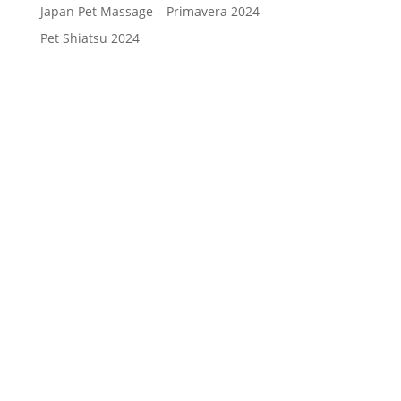
Japan Pet Massage – Primavera 2024
Pet Shiatsu 2024
Consenso
*
Ho letto l’Informativa Privacy (vedi
fondo della pagina) e acconsento al