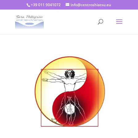
+39 011 9041072
info@centroshiatsu.eu