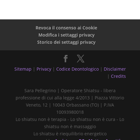
Revoca il consenso ai Cookie
Modifica i settaggi privacy
Storico dei settaggi privacy
Sitemap
|
Privacy
|
Codice Deontologico
|
Disclaimer
|
Credits
Sara Pellegrino | Operatore Shiatsu - libera
professione di cui alla legge 4/2013 | Piazza Vittorio
Veneto, 12 | 10043 Orbassano (TO) | P.IVA
10093980018
Lo shiatsu non è terapia - Lo shiatsu non è cura - Lo
shiatsu non è massaggio
Lo shiatsu è riequilibrio energetico