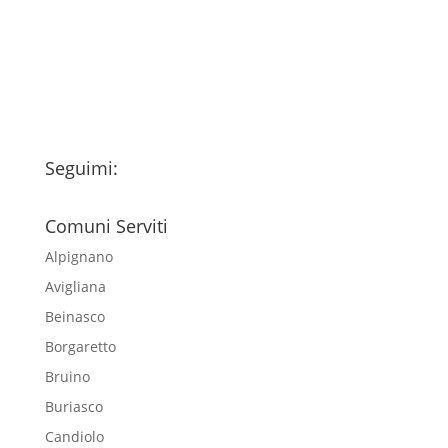
trattamento dei miei dati personali
esclusivamente per l'invio della
newsletter
Seguimi:
Comuni Serviti
Alpignano
Avigliana
Beinasco
Borgaretto
Bruino
Buriasco
Candiolo