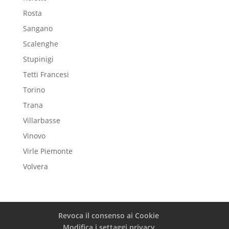
Rosta
Sangano
Scalenghe
Stupinigi
Tetti Francesi
Torino
Trana
Villarbasse
Vinovo
Virle Piemonte
Volvera
Revoca il consenso ai Cookie
Modifica i settaggi privacy