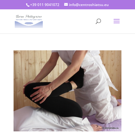
+39 011 9041072
info@centroshiatsu.eu