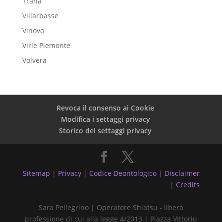
Trana
Villarbasse
Vinovo
Virle Piemonte
Volvera
Revoca il consenso ai Cookie
Modifica i settaggi privacy
Storico dei settaggi privacy
Sitemap
|
Privacy
|
Codice Deontologico
|
Disclaimer
|
Credits
Sara Pellegrino | Operatore Shiatsu - libera
professione di cui alla legge 4/2013 | Piazza Vittorio