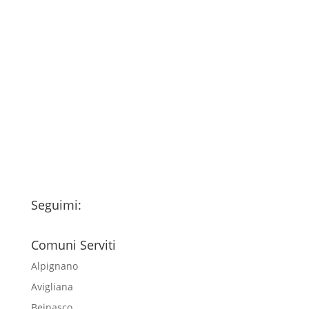
Consenso
*
Ho letto l’Informativa Privacy (vedi
fondo della pagina) e acconsento al
trattamento dei miei dati personali
esclusivamente per l'invio della
newsletter
Seguimi:
Comuni Serviti
Alpignano
Avigliana
Beinasco