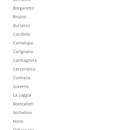
Borgaretto
Bruino
Buriasco
Candiolo
Cantalupa
Carignano
Carmagnola
Cercenasco
Cumiana
Giaveno
La Loggia
Moncalieri
Nichelino
None
Orbassano