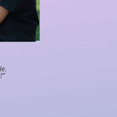
de.
!”