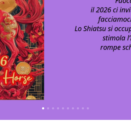
Fuoco
il 2026 ci inv
facciamoci
Lo Shiatsu si occu
stimola l
rompe sch