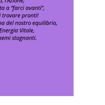
, l’Azione;
ita a “farci avanti”,
 trovare pronti!
pa del nostro equilibrio,
’Energia Vitale,
emi stagnanti.