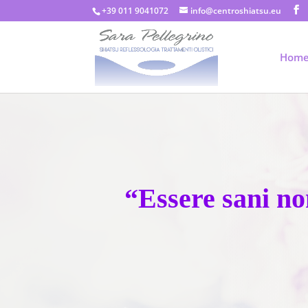
+39 011 9041072
info@centroshiatsu.eu
Hom
“Essere sani no