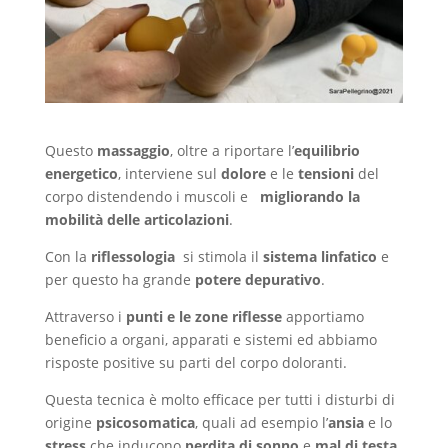
Questo
massaggio
, oltre a riportare l’
equilibrio
energetico
, interviene sul
dolore
e le
tensioni
del
corpo distendendo i muscoli e
migliorando la
mobilità delle articolazioni
.
Con la
riflessologia
si stimola il
sistema linfatico
e
per questo ha grande
potere depurativo
.
Attraverso i
punti e le zone riflesse
apportiamo
beneficio a organi, apparati e sistemi ed abbiamo
risposte positive su parti del corpo doloranti.
Questa tecnica è molto efficace per tutti i disturbi di
origine
psicosomatica
, quali ad esempio l’
ansia
e lo
stress
che inducono
perdita di sonno
e
mal di testa
.