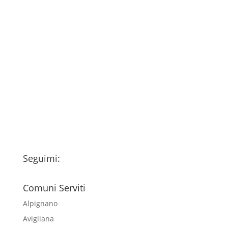
Consenso
*
Ho letto l’Informativa Privacy (vedi
fondo della pagina) e acconsento al
trattamento dei miei dati personali
esclusivamente per l'invio della
newsletter
Seguimi:
Comuni Serviti
Alpignano
Avigliana