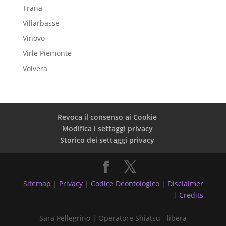
Trana
Villarbasse
Vinovo
Virle Piemonte
Volvera
Revoca il consenso ai Cookie
Modifica i settaggi privacy
Storico dei settaggi privacy
Sitemap
|
Privacy
|
Codice Deontologico
|
Disclaimer
|
Credits
Sara Pellegrino | Operatore Shiatsu - libera