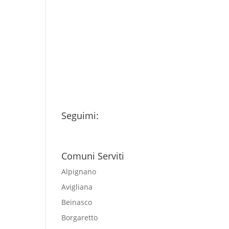
(vedi fondo della
pagina) e acconsento
al trattamento dei
miei dati personali
esclusivamente per
l'invio della newsletter
Seguimi:
Comuni Serviti
Alpignano
Avigliana
Beinasco
Borgaretto