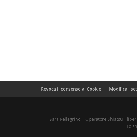
Revoca il consenso ai Cookie
Modifica i se
Sara Pellegrino | Operatore Shiatsu - libe
Lo sh