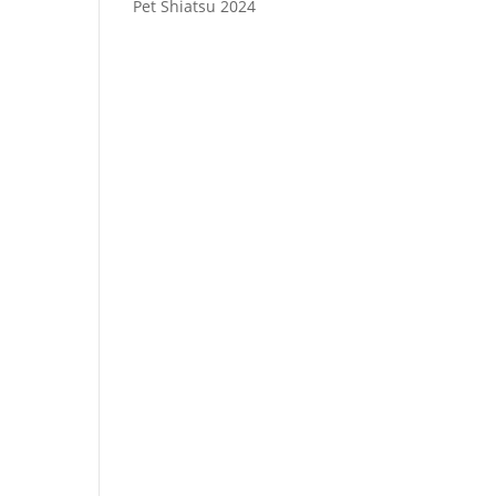
Pet Shiatsu 2024
Consenso
*
Ho letto
l’Informativa Privacy