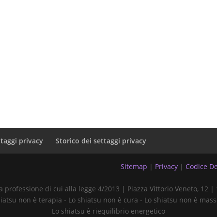
ttaggi privacy
Storico dei settaggi privacy
Sitemap
|
Privacy
|
Codice De
ra professione di cui alla legge 4/2013 | Piazza Vittorio Veneto, 12
iatsu non è terapia - Lo shiatsu non è cura - Lo shiatsu non è mas
Lo shiatsu è riequilibrio energetico