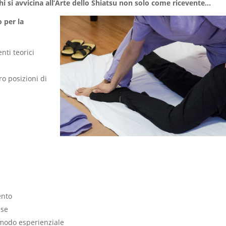
i si avvicina all’Arte dello Shiatsu
non solo come ricevente…
 per la
nti teorici
ro posizioni di
ento
ese
n modo esperienziale