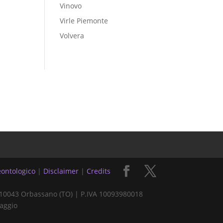
Vinovo
Virle Piemonte
Volvera
ontologico
|
Disclaimer
|
Credits
 | 10043 Orbassano (TO) | P.IVA 10093980018
saggio