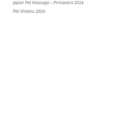
Japan Pet Massage – Primavera 2024
Pet Shiatsu 2024
Consenso
*
Ho letto l’Informativa Privacy (vedi
fondo della pagina) e acconsento al