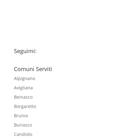
trattamento dei miei dati personali
esclusivamente per l'invio della
newsletter
Seguimi:
Comuni Serviti
Alpignano
Avigliana
Beinasco
Borgaretto
Bruino
Buriasco
Candiolo