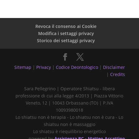
Revoca il consenso ai Cookie
Modifica i settaggi privacy
Storico dei settaggi privacy
Sitemap
|
Privacy
|
Codice Deontologico
|
Disclaimer
|
Credits
Sara Pellegrino | Operatore Shiatsu - libera
professione di cui alla legge 4/2013 | Piazza Vittorio
Veneto, 12 | 10043 Orbassano (TO) | P.IVA
10093980018
Lo shiatsu non è terapia - Lo shiatsu non è cura - Lo
shiatsu non è massaggio
Lo shiatsu è riequilibrio energetico
powered by
Assistenza PC - Matteo Accattino