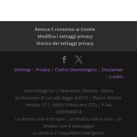
Revoca il consenso ai Cookie
Modifica i settaggi privacy
Storico dei settaggi privacy
Sitemap
|
Privacy
|
Codice Deontologico
|
Disclaimer
|
Credits
Sara Pellegrino | Operatore Shiatsu - libera
professione di cui alla legge 4/2013 | Piazza Vittorio
Veneto, 12 | 10043 Orbassano (TO) | P.IVA
10093980018
Lo shiatsu non è terapia - Lo shiatsu non è cura - Lo
shiatsu non è massaggio
Lo shiatsu è riequilibrio energetico