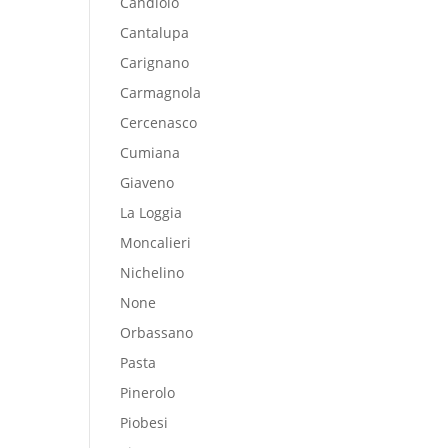
Candiolo
Cantalupa
Carignano
Carmagnola
Cercenasco
Cumiana
Giaveno
La Loggia
Moncalieri
Nichelino
None
Orbassano
Pasta
Pinerolo
Piobesi