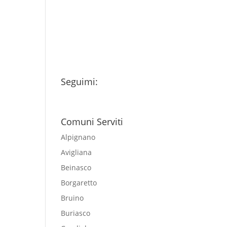
miei dati personali
esclusivamente per
l'invio della newsletter
Seguimi:
Comuni Serviti
Alpignano
Avigliana
Beinasco
Borgaretto
Bruino
Buriasco