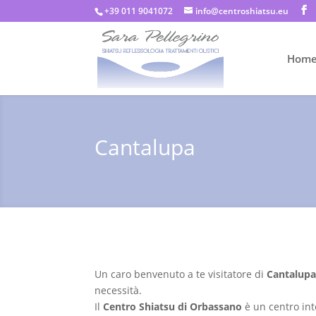
+39 011 9041072
info@centroshiatsu.eu
Hom
Cantalupa
Un caro benvenuto a te visitatore di
Cantalup
necessità.
Il
Centro Shiatsu di Orbassano
è un centro int