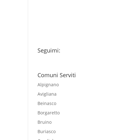
miei dati personali
esclusivamente per
l'invio della newsletter
Seguimi:
Comuni Serviti
Alpignano
Avigliana
Beinasco
Borgaretto
Bruino
Buriasco