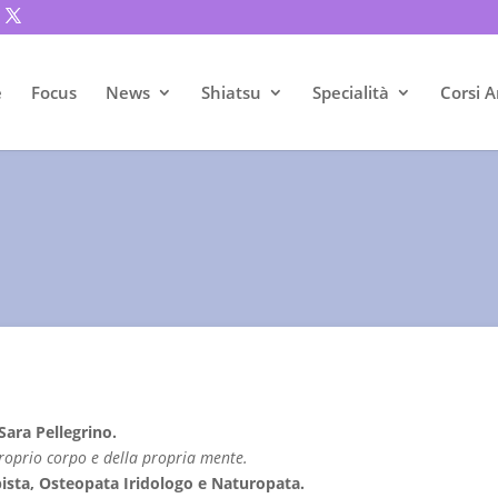
e
Focus
News
Shiatsu
Specialità
Corsi A
Sara Pellegrino.
proprio corpo e della propria mente.
pista, Osteopata Iridologo e Naturopata.