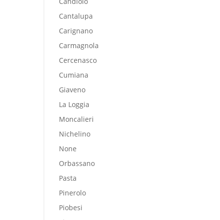
Candiolo
Cantalupa
Carignano
Carmagnola
Cercenasco
Cumiana
Giaveno
La Loggia
Moncalieri
Nichelino
None
Orbassano
Pasta
Pinerolo
Piobesi