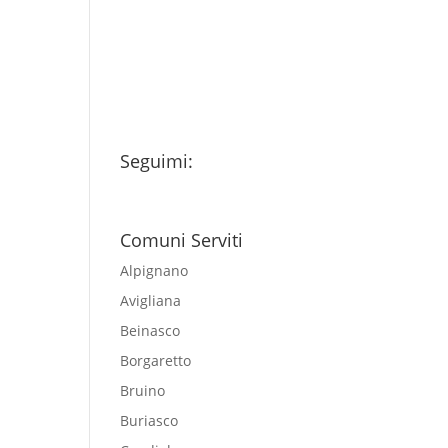
miei dati personali
esclusivamente per
l'invio della newsletter
Seguimi:
Comuni Serviti
Alpignano
Avigliana
Beinasco
Borgaretto
Bruino
Buriasco