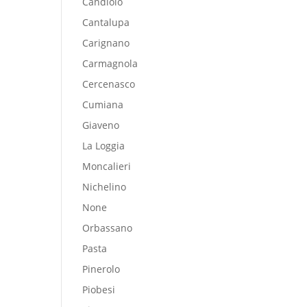
Candiolo
Cantalupa
Carignano
Carmagnola
Cercenasco
Cumiana
Giaveno
La Loggia
Moncalieri
Nichelino
None
Orbassano
Pasta
Pinerolo
Piobesi