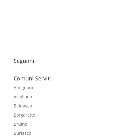
fondo della pagina) e acconsento al
trattamento dei miei dati personali
esclusivamente per l'invio della
newsletter
Seguimi:
Comuni Serviti
Alpignano
Avigliana
Beinasco
Borgaretto
Bruino
Buriasco