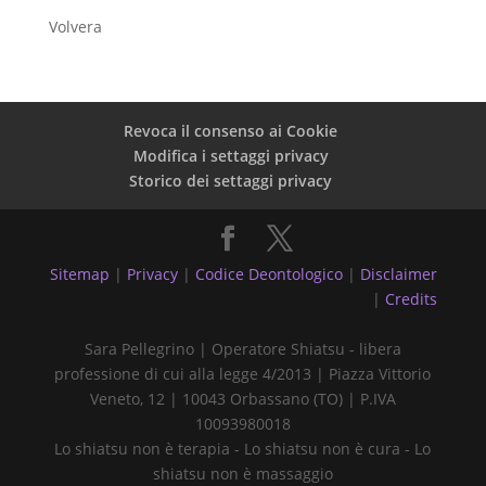
Volvera
Revoca il consenso ai Cookie
Modifica i settaggi privacy
Storico dei settaggi privacy
Sitemap
|
Privacy
|
Codice Deontologico
|
Disclaimer
|
Credits
Sara Pellegrino | Operatore Shiatsu - libera
professione di cui alla legge 4/2013 | Piazza Vittorio
Veneto, 12 | 10043 Orbassano (TO) | P.IVA
10093980018
Lo shiatsu non è terapia - Lo shiatsu non è cura - Lo
shiatsu non è massaggio