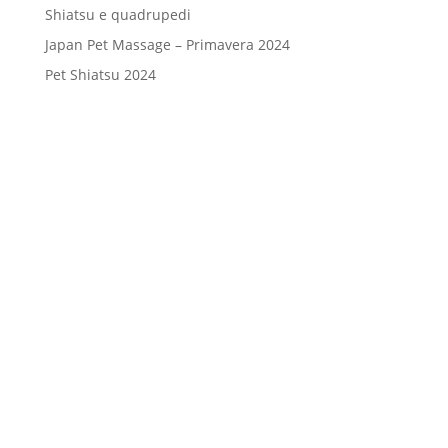
Shiatsu e quadrupedi
Japan Pet Massage – Primavera 2024
Pet Shiatsu 2024
Consenso
*
Ho letto l’Informativa Privacy (vedi