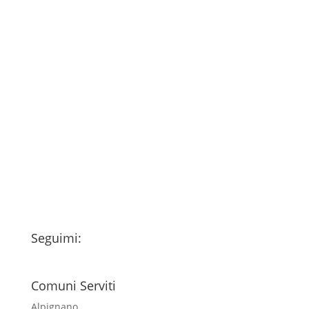
Consenso
*
Ho letto l’Informativa Privacy (vedi
fondo della pagina) e acconsento al
trattamento dei miei dati personali
esclusivamente per l'invio della
newsletter
Seguimi:
Comuni Serviti
Alpignano