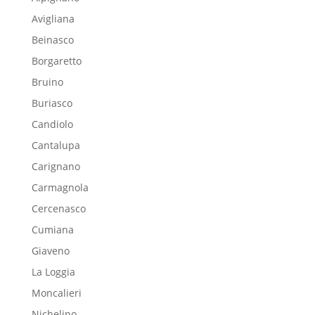
Avigliana
Beinasco
Borgaretto
Bruino
Buriasco
Candiolo
Cantalupa
Carignano
Carmagnola
Cercenasco
Cumiana
Giaveno
La Loggia
Moncalieri
Nichelino