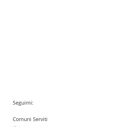
Consenso
*
Ho letto l’Informativa Privacy (vedi
fondo della pagina) e acconsento al
trattamento dei miei dati personali
esclusivamente per l'invio della
newsletter
Seguimi:
Comuni Serviti