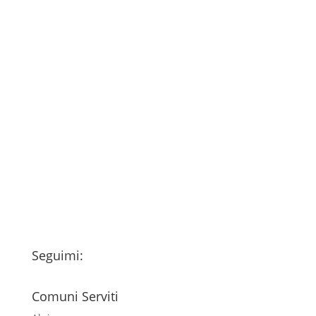
Consenso
*
Ho letto l’Informativa Privacy (vedi
fondo della pagina) e acconsento al
trattamento dei miei dati personali
esclusivamente per l'invio della
newsletter
Seguimi:
Comuni Serviti