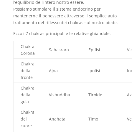
l’equilibrio dell’intero nostro essere.
Possiamo stimolare il sistema endocrino per
mantenerne il benessere attraverso il semplice auto
trattamento del riflesso dei chakras sul nostro piede.
Ecco i 7 chakras principali e le relative ghiandole:
Chakra
Sahasrara
Epifisi
Vi
Corona
Chakra
della
Ajna
Ipofisi
In
fronte
Chakra
della
Vishuddha
Tiroide
Az
gola
Chakra
del
Anahata
Timo
Ve
cuore