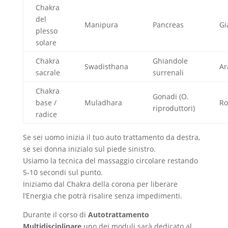
Chakra
del
Manipura
Pancreas
Gi
plesso
solare
Chakra
Ghiandole
Swadisthana
Ar
sacrale
surrenali
Chakra
Gonadi (O.
base /
Muladhara
Ro
riproduttori)
radice
Se sei uomo inizia il tuo auto trattamento da destra,
se sei donna inizialo sul piede sinistro.
Usiamo la tecnica del massaggio circolare restando
5-10 secondi sul punto.
Iniziamo dal Chakra della corona per liberare
l’Energia che potrà risalire senza impedimenti.
Durante il corso di
Autotrattamento
Multidisciplinare
uno dei moduli sarà dedicato al