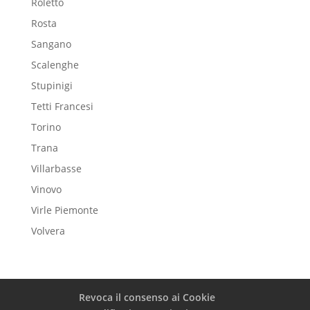
Roletto
Rosta
Sangano
Scalenghe
Stupinigi
Tetti Francesi
Torino
Trana
Villarbasse
Vinovo
Virle Piemonte
Volvera
Revoca il consenso ai Cookie