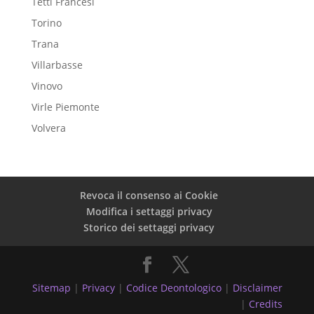
Tetti Francesi
Torino
Trana
Villarbasse
Vinovo
Virle Piemonte
Volvera
Revoca il consenso ai Cookie
Modifica i settaggi privacy
Storico dei settaggi privacy
Sitemap
|
Privacy
|
Codice Deontologico
|
Disclaimer
|
Credits