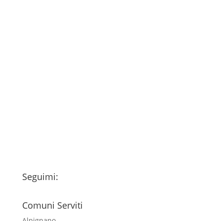
Consenso
*
Ho letto l’Informativa Privacy (vedi
fondo della pagina) e acconsento al
trattamento dei miei dati personali
esclusivamente per l'invio della
newsletter
Seguimi:
Comuni Serviti
Alpignano