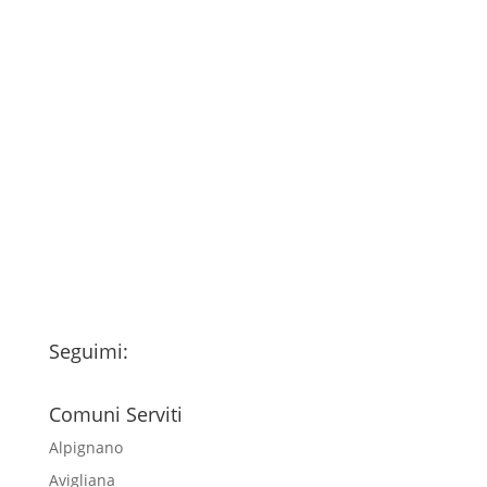
Consenso
*
Ho letto l’Informativa Privacy (vedi
fondo della pagina) e acconsento al
trattamento dei miei dati personali
esclusivamente per l'invio della
newsletter
Seguimi:
Comuni Serviti
Alpignano
Avigliana