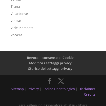
Trana
Villarbasse
Vinovo
Virle Piemonte
Volvera
Revoca il consenso ai Cookie
Modifica i settaggi privacy
Storico dei settaggi privacy
Sitemap
|
Privacy
|
Codice Deontologico
|
Disclaimer
|
Credits
Sara Pellegrino | Operatore Shiatsu - libera