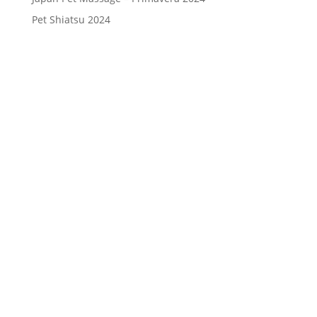
Pet Shiatsu 2024
Consenso
*
Ho letto l’Informativa Privacy (vedi
fondo della pagina) e acconsento al
trattamento dei miei dati personali