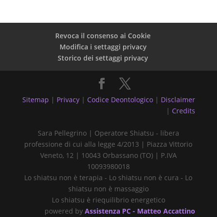
Revoca il consenso ai Cookie
Modifica i settaggi privacy
Storico dei settaggi privacy
Sitemap
|
Privacy
|
Codice Deontologico
|
Disclaimer
|
Credits
Sara Pellegrino | Operatore Shiatsu - libera
professione di cui alla legge 4/2013 | Piazza Vittorio
Veneto, 12 | 10043 Orbassano (TO) | P.IVA
10093980018
Lo shiatsu non è terapia - Lo shiatsu non è cura - Lo
shiatsu non è massaggio
Lo shiatsu è riequilibrio energetico
powered by
Assistenza PC - Matteo Accattino