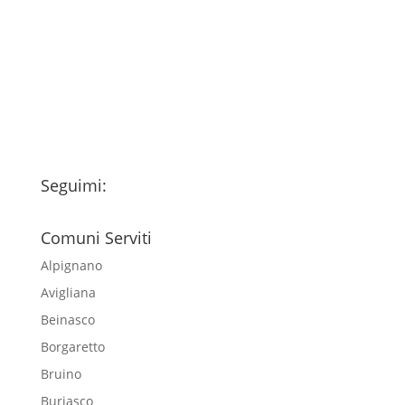
Ho letto l’Informativa Privacy (vedi
fondo della pagina) e acconsento al
trattamento dei miei dati personali
esclusivamente per l'invio della
newsletter
Seguimi:
Comuni Serviti
Alpignano
Avigliana
Beinasco
Borgaretto
Bruino
Buriasco