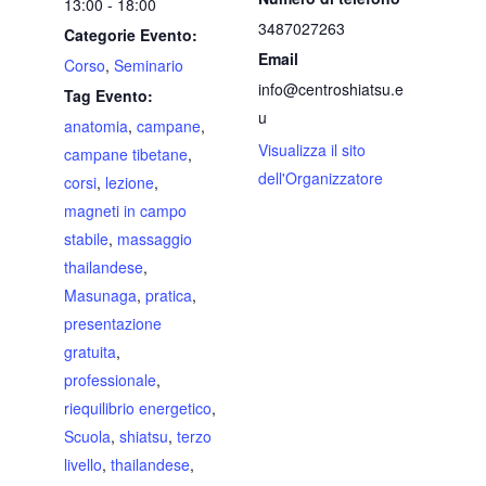
13:00 - 18:00
3487027263
Categorie Evento:
Email
Corso
,
Seminario
info@centroshiatsu.e
Tag Evento:
u
anatomia
,
campane
,
Visualizza il sito
campane tibetane
,
dell'Organizzatore
corsi
,
lezione
,
magneti in campo
stabile
,
massaggio
thailandese
,
Masunaga
,
pratica
,
presentazione
gratuita
,
professionale
,
riequilibrio energetico
,
Scuola
,
shiatsu
,
terzo
livello
,
thailandese
,