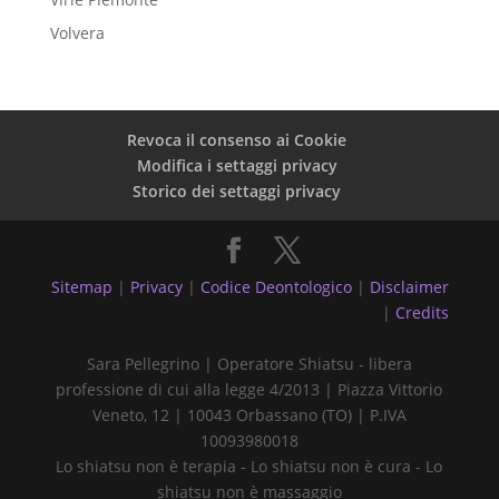
Volvera
Revoca il consenso ai Cookie
Modifica i settaggi privacy
Storico dei settaggi privacy
Sitemap
|
Privacy
|
Codice Deontologico
|
Disclaimer
|
Credits
Sara Pellegrino | Operatore Shiatsu - libera
professione di cui alla legge 4/2013 | Piazza Vittorio
Veneto, 12 | 10043 Orbassano (TO) | P.IVA
10093980018
Lo shiatsu non è terapia - Lo shiatsu non è cura - Lo
shiatsu non è massaggio