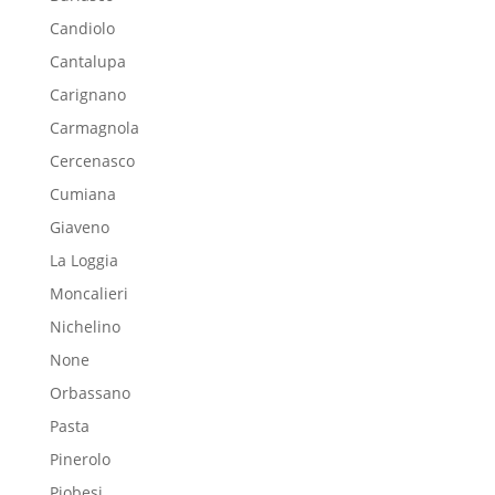
Candiolo
Cantalupa
Carignano
Carmagnola
Cercenasco
Cumiana
Giaveno
La Loggia
Moncalieri
Nichelino
None
Orbassano
Pasta
Pinerolo
Piobesi