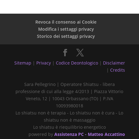
Revoca il consenso ai Cookie
Modifica i settaggi privacy
Storico dei settaggi privacy
Sitemap
|
Privacy
|
Codice Deontologico
|
Disclaimer
|
Credits
Sara Pellegrino | Operatore Shiatsu - libera
professione di cui alla legge 4/2013 | Piazza Vittorio
Veneto, 12 | 10043 Orbassano (TO) | P.IVA
10093980018
Lo shiatsu non è terapia - Lo shiatsu non è cura - Lo
shiatsu non è massaggio
Lo shiatsu è riequilibrio energetico
powered by
Assistenza PC - Matteo Accattino