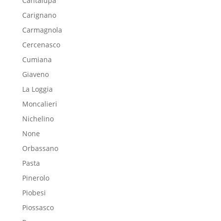
Cantalupa
Carignano
Carmagnola
Cercenasco
Cumiana
Giaveno
La Loggia
Moncalieri
Nichelino
None
Orbassano
Pasta
Pinerolo
Piobesi
Piossasco