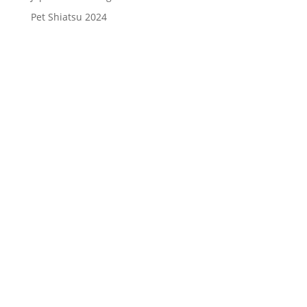
Pet Shiatsu 2024
Consenso
*
Ho letto l’Informativa Privacy (vedi
fondo della pagina) e acconsento al
trattamento dei miei dati personali