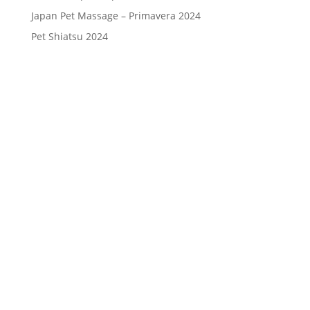
Japan Pet Massage – Primavera 2024
Pet Shiatsu 2024
Consenso
*
Ho letto l’Informativa Privacy (vedi
fondo della pagina) e acconsento al