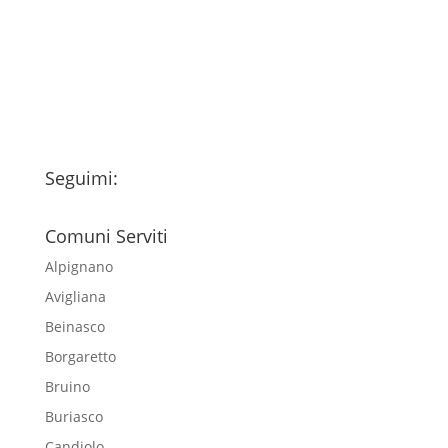
trattamento dei miei dati personali
esclusivamente per l'invio della
newsletter
Seguimi:
Comuni Serviti
Alpignano
Avigliana
Beinasco
Borgaretto
Bruino
Buriasco
Candiolo