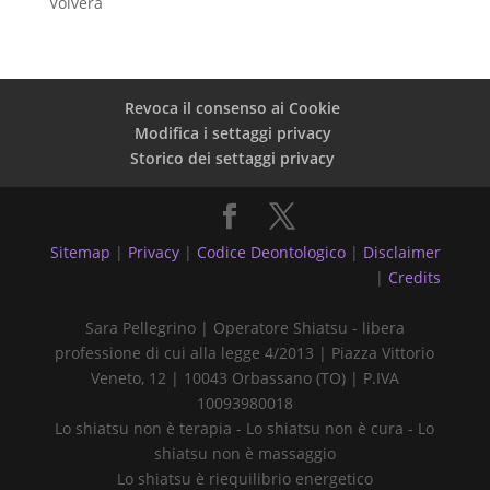
Volvera
Revoca il consenso ai Cookie
Modifica i settaggi privacy
Storico dei settaggi privacy
Sitemap
|
Privacy
|
Codice Deontologico
|
Disclaimer
|
Credits
Sara Pellegrino | Operatore Shiatsu - libera
professione di cui alla legge 4/2013 | Piazza Vittorio
Veneto, 12 | 10043 Orbassano (TO) | P.IVA
10093980018
Lo shiatsu non è terapia - Lo shiatsu non è cura - Lo
shiatsu non è massaggio
Lo shiatsu è riequilibrio energetico