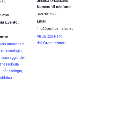
2014
Shiatsu Orbassano
Numero di telefono
3487027263
 12:00
Email
ria Evento:
info@centroshiatsu.eu
Visualizza il sito
ento:
dell'Organizzatore
orso amatoriale
,
 reflessologia
,
,
massaggio del
eflessologia
e
,
riflessologia
,
,
shiatsu