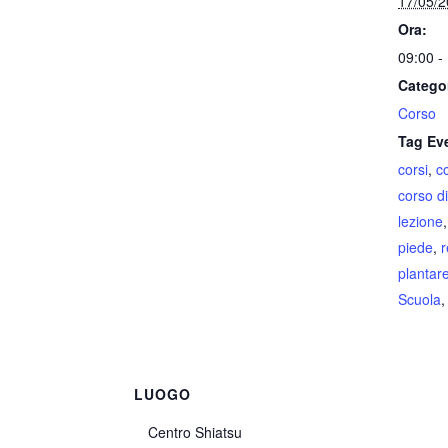
17/05/
Ora:
09:00 -
Catego
Corso
Tag Ev
corsi
,
c
corso di
lezione
piede
,
r
plantar
Scuola
LUOGO
Centro Shiatsu