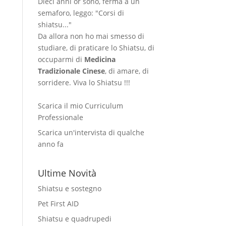
Dieci anni or sono, ferma a un
semaforo, leggo: "Corsi di
shiatsu..."
Da allora non ho mai smesso di
studiare, di praticare lo Shiatsu, di
occuparmi di
Medicina
Tradizionale Cinese
, di amare, di
sorridere. Viva lo Shiatsu !!!
Scarica il mio Curriculum
Professionale
Scarica un'intervista di qualche
anno fa
Ultime Novità
Shiatsu e sostegno
Pet First AID
Shiatsu e quadrupedi