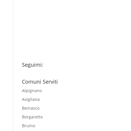
Ho letto l’Informativa
Privacy (vedi fondo della
pagina) e acconsento al
trattamento dei miei dati
personali esclusivamente per
l'invio della newsletter
Seguimi:
Comuni Serviti
Alpignano
Avigliana
Beinasco
Borgaretto
Bruino