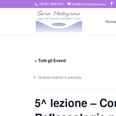
+39 011 9041072
info@centroshiatsu.eu
Hom
« Tutti gli Eventi
Questo evento è passato.
5^ lezione – Co