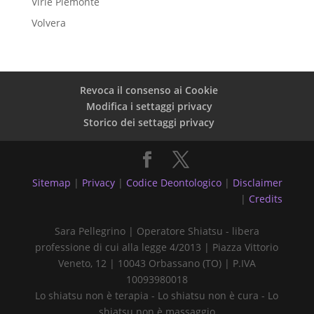
Virle Piemonte
Volvera
Revoca il consenso ai Cookie
Modifica i settaggi privacy
Storico dei settaggi privacy
Sitemap
|
Privacy
|
Codice Deontologico
|
Disclaimer
|
Credits
Sara Pellegrino | Operatore Shiatsu - libera
professione di cui alla legge 4/2013 | Piazza Vittorio
Veneto, 12 | 10043 Orbassano (TO) | P.IVA
10093980018
Lo shiatsu non è terapia - Lo shiatsu non è cura - Lo
shiatsu non è massaggio