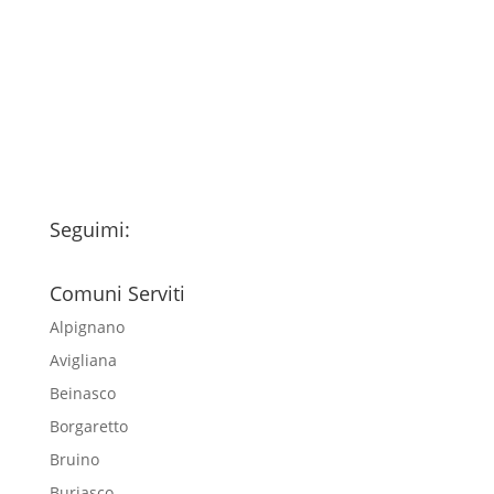
Ho letto l’Informativa Privacy (vedi
fondo della pagina) e acconsento al
trattamento dei miei dati personali
esclusivamente per l'invio della
newsletter
Seguimi:
Comuni Serviti
Alpignano
Avigliana
Beinasco
Borgaretto
Bruino
Buriasco