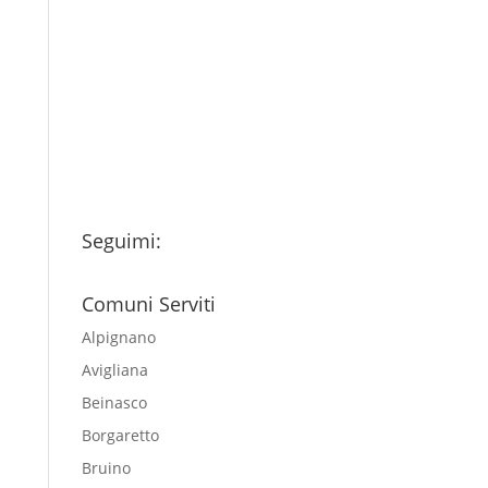
Ho letto l’Informativa
Privacy (vedi fondo della
pagina) e acconsento al
trattamento dei miei dati
personali esclusivamente per
l'invio della newsletter
Seguimi:
Comuni Serviti
Alpignano
Avigliana
Beinasco
Borgaretto
Bruino