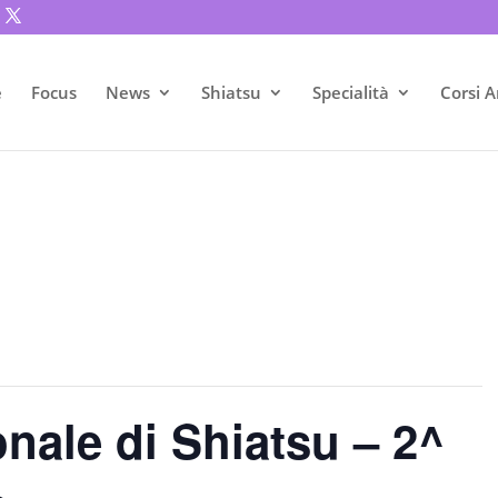
e
Focus
News
Shiatsu
Specialità
Corsi A
nale di Shiatsu – 2^