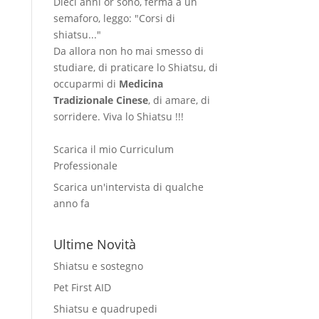
Dieci anni or sono, ferma a un
semaforo, leggo: "Corsi di
shiatsu..."
Da allora non ho mai smesso di
studiare, di praticare lo Shiatsu, di
occuparmi di
Medicina
Tradizionale Cinese
, di amare, di
sorridere. Viva lo Shiatsu !!!
Scarica il mio Curriculum
Professionale
Scarica un'intervista di qualche
anno fa
Ultime Novità
Shiatsu e sostegno
Pet First AID
Shiatsu e quadrupedi