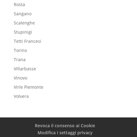
Rosta
Sangano
Scalenghe
Stupinigi
Tetti Francesi
Torino
Trana
Villarbasse
Vinovo
Virle Piemonte
Volvera
Revoca il consenso ai Cookie
Modifica i settaggi privacy