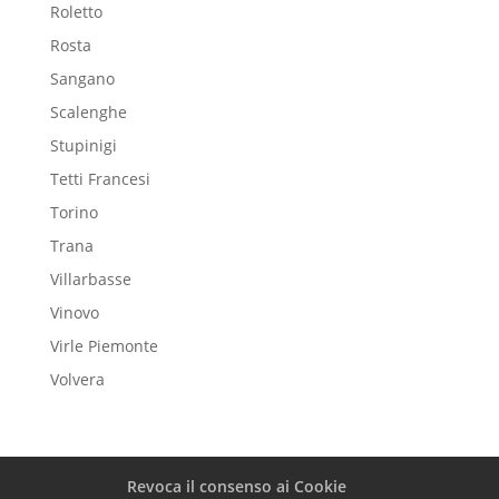
Roletto
Rosta
Sangano
Scalenghe
Stupinigi
Tetti Francesi
Torino
Trana
Villarbasse
Vinovo
Virle Piemonte
Volvera
Revoca il consenso ai Cookie