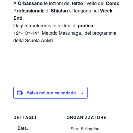
A
Orbassano
le lezioni del
terzo
livello del
Corso
P
rofessionale
di
Shiatsu
si tengono nel
Week
End
.
Oggi affronteremo le lezioni di
pratica
,
12^-13^-14^ Metodo Masunaga, del programma
della Scuola AnMa
Salva nel tuo calendario
DETTAGLI
ORGANIZZATORE
Data:
Sara Pellegrino