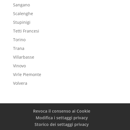
Sangano
Scalenghe
Stupinigi
Tetti Francesi
Torino
Trana
Villarbasse
Vinovo
Virle Piemonte
Volvera
Revoca il consenso ai Cookie
Modifica i settaggi privacy
Storico dei settaggi privacy