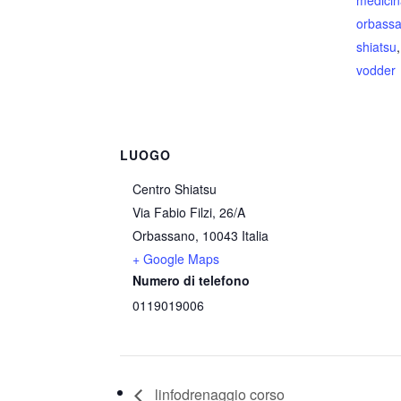
medicin
orbass
shiatsu
vodder
LUOGO
Centro Shiatsu
Via Fabio Filzi, 26/A
Orbassano
,
10043
Italia
+ Google Maps
Numero di telefono
0119019006
linfodrenaggio corso