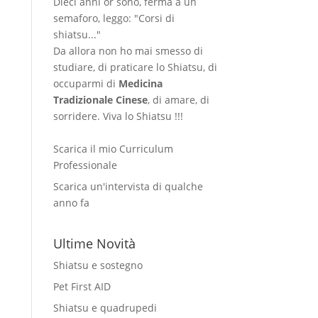
Dieci anni or sono, ferma a un
semaforo, leggo: "Corsi di
shiatsu..."
Da allora non ho mai smesso di
studiare, di praticare lo Shiatsu, di
occuparmi di
Medicina
Tradizionale Cinese
, di amare, di
sorridere. Viva lo Shiatsu !!!
Scarica il mio Curriculum
Professionale
Scarica un'intervista di qualche
anno fa
Ultime Novità
Shiatsu e sostegno
Pet First AID
Shiatsu e quadrupedi