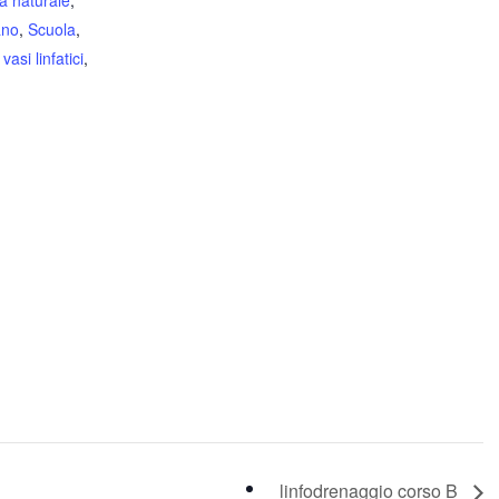
a naturale
,
ano
,
Scuola
,
,
vasi linfatici
,
linfodrenaggio corso B