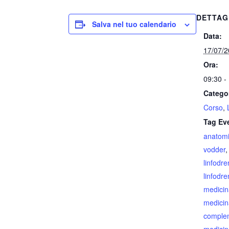
DETTAG
Salva nel tuo calendario
Data:
17/07/
Ora:
09:30 -
Catego
Corso
,
Tag Ev
anatom
vodder
linfodr
linfodr
medicin
medici
comple