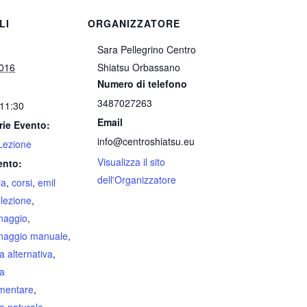
LI
ORGANIZZATORE
Sara Pellegrino Centro
2016
Shiatsu Orbassano
Numero di telefono
3487027263
 11:30
Email
rie Evento:
info@centroshiatsu.eu
Lezione
Visualizza il sito
ento:
dell'Organizzatore
ia
,
corsi
,
emil
,
lezione
,
enaggio
,
enaggio manuale
,
a alternativa
,
na
mentare
,