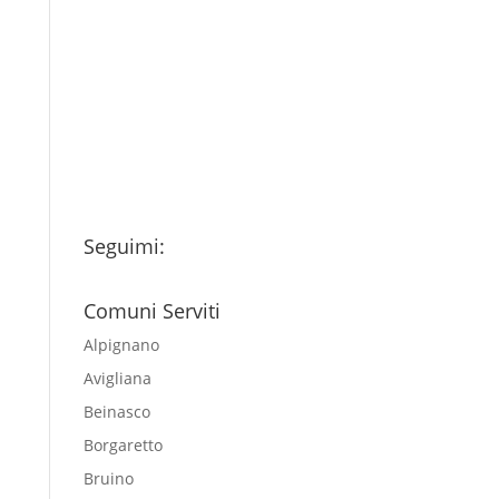
Ho letto l’Informativa
Privacy (vedi fondo della
pagina) e acconsento al
trattamento dei miei dati
personali esclusivamente per
l'invio della newsletter
Seguimi:
Comuni Serviti
Alpignano
Avigliana
Beinasco
Borgaretto
Bruino