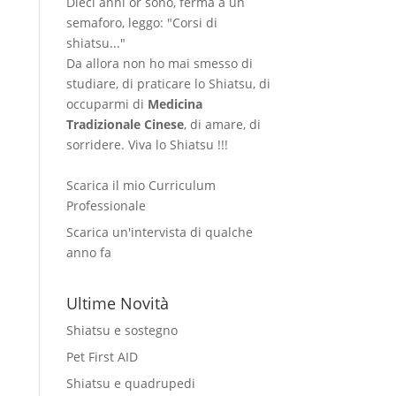
Dieci anni or sono, ferma a un
semaforo, leggo: "Corsi di
shiatsu..."
Da allora non ho mai smesso di
studiare, di praticare lo Shiatsu, di
occuparmi di
Medicina
Tradizionale Cinese
, di amare, di
sorridere. Viva lo Shiatsu !!!
Scarica il mio Curriculum
Professionale
Scarica un'intervista di qualche
anno fa
Ultime Novità
Shiatsu e sostegno
Pet First AID
Shiatsu e quadrupedi