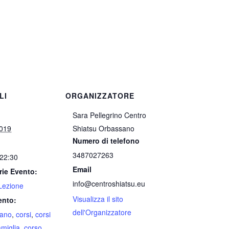
LI
ORGANIZZATORE
Sara Pellegrino Centro
2019
Shiatsu Orbassano
Numero di telefono
3487027263
 22:30
Email
rie Evento:
info@centroshiatsu.eu
Lezione
Visualizza il sito
ento:
dell'Organizzatore
iano
,
corsi
,
corsi
amiglia
,
corso