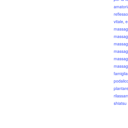
amatori
reflesso
vitale
,
e
massag
massagg
massagg
massag
massagg
massagg
famiglia
podalic
plantar
rilassa
shiatsu