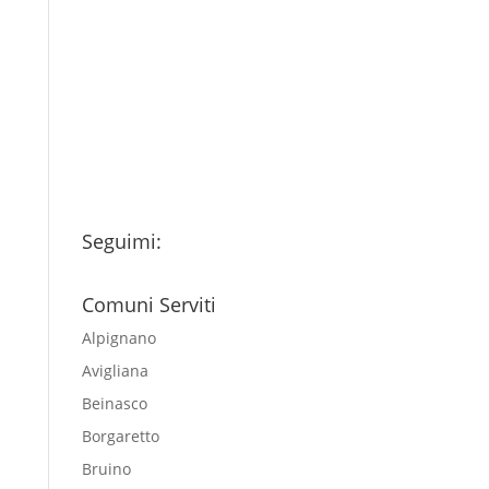
Ho letto l’Informativa
Privacy (vedi fondo della
pagina) e acconsento al
trattamento dei miei dati
personali esclusivamente per
l'invio della newsletter
Seguimi:
Comuni Serviti
Alpignano
Avigliana
Beinasco
Borgaretto
Bruino