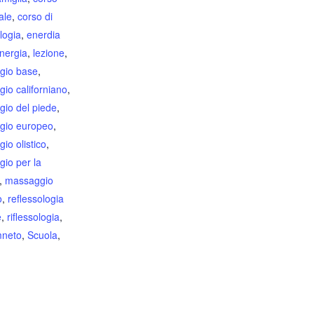
ale
,
corso di
logia
,
enerdia
nergia
,
lezione
,
gio base
,
io californiano
,
io del piede
,
gio europeo
,
io olistico
,
io per la
,
massaggio
o
,
reflessologia
e
,
riflessologia
,
mneto
,
Scuola
,