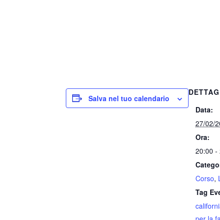
DETTAG
Salva nel tuo calendario
Data:
27/02/
Ora:
20:00 -
Catego
Corso
,
Tag Ev
californ
per la f