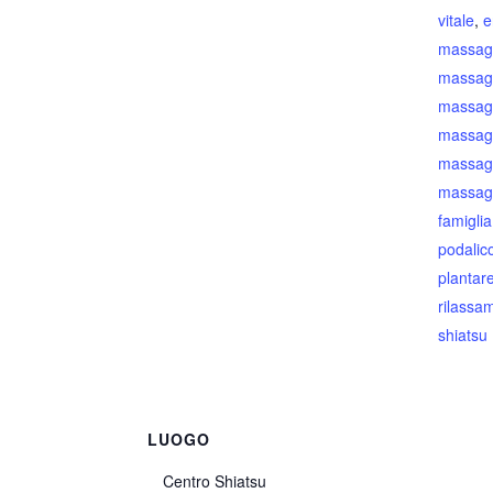
vitale
,
e
massag
massagg
massagg
massag
massagg
massagg
famiglia
podalic
plantar
rilassa
shiatsu
LUOGO
Centro Shiatsu