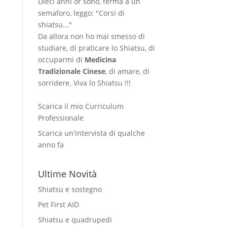
Dieci anni or sono, ferma a un
semaforo, leggo: "Corsi di
shiatsu..."
Da allora non ho mai smesso di
studiare, di praticare lo Shiatsu, di
occuparmi di
Medicina
Tradizionale Cinese
, di amare, di
sorridere. Viva lo Shiatsu !!!
Scarica il mio Curriculum
Professionale
Scarica un'intervista di qualche
anno fa
Ultime Novità
Shiatsu e sostegno
Pet First AID
Shiatsu e quadrupedi