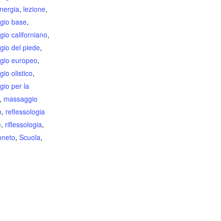
nergia
,
lezione
,
gio base
,
io californiano
,
io del piede
,
gio europeo
,
io olistico
,
io per la
,
massaggio
o
,
reflessologia
e
,
riflessologia
,
mneto
,
Scuola
,