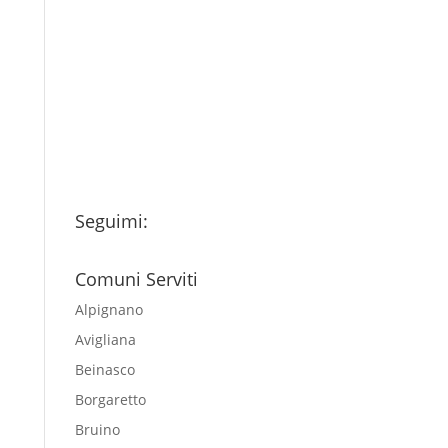
Ho letto l’Informativa
Privacy (vedi fondo della
pagina) e acconsento al
trattamento dei miei dati
personali esclusivamente per
l'invio della newsletter
Seguimi:
Comuni Serviti
Alpignano
Avigliana
Beinasco
Borgaretto
Bruino