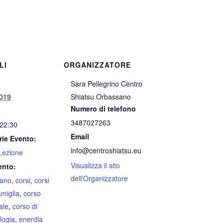
LI
ORGANIZZATORE
Sara Pellegrino Centro
2019
Shiatsu Orbassano
Numero di telefono
3487027263
 22:30
Email
rie Evento:
info@centroshiatsu.eu
Lezione
Visualizza il sito
ento:
dell'Organizzatore
iano
,
corsi
,
corsi
amiglia
,
corso
ale
,
corso di
logia
,
enerdia